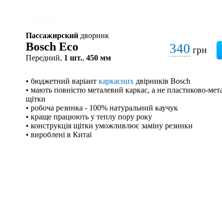
Пассажирский
дворник
Bosch Eco
340
грн
Передний,
1 шт.
,
450 мм
• бюджетний варіант
каркасних
двірників Bosch
• мають повністю металевий каркас, а не пластиково-мета
щітки
• робоча резинка - 100% натуральний каучук
• краще працюють у теплу пору року
• конструкція щітки уможливлює заміну резинки
• вироблені в Китаї