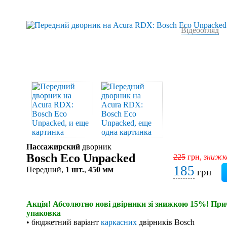
Відеоогляд
Пассажирский
дворник
Bosch Eco Unpacked
225
грн,
знижк
185
Передний,
1 шт.
,
450 мм
грн
Акція! Абсолютно нові двірники зі знижкою 15%! При
упаковка
• бюджетний варіант
каркасних
двірників Bosch