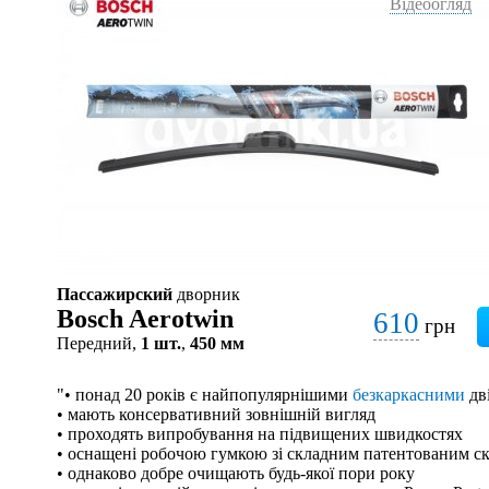
Відеоогляд
Пассажирский
дворник
Bosch Aerotwin
610
грн
Передний,
1 шт.
,
450 мм
"• понад 20 років є найпопулярнішими
безкаркасними
дв
• мають консервативний зовнішній вигляд
• проходять випробування на підвищених швидкостях
• оснащені робочою гумкою зі складним патентованим с
• однаково добре очищають будь-якої пори року