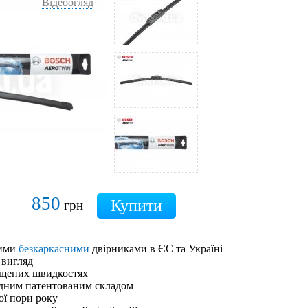
Відеоогляд
850
грн
шими
безкаркасними
двірниками в ЄС та Україні
 вигляд
ищених швидкостях
адним патентованим складом
ої пори року