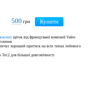
500
грн
ркасних
щіток від французької компанії Valeo
іплення
зпечує хороший притиск на всіх типах лобового
 Tec2 для більшої довговічності
у