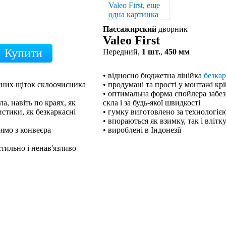
Пассажирский
дворник
Valeo First
Передний,
1 шт.
,
450 мм
• відносно бюджетна лінійка
безка
кісних щіток склоочисника
• продумані та прості у монтажі кр
• оптимальна форма спойлера забе
а, навіть по краях, як
скла і за будь-якої швидкості
стики, як безкаркасні
• гумку виготовлено за технологією
• впораються як взимку, так і влітк
рямо з конвеєра
• вироблені в Індонезії
тильно і ненав'язливо