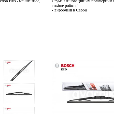
tion Plus - менше знос,
• гума з інноваційним полімерним п
тихіше робота"
• вироблені в Сербії