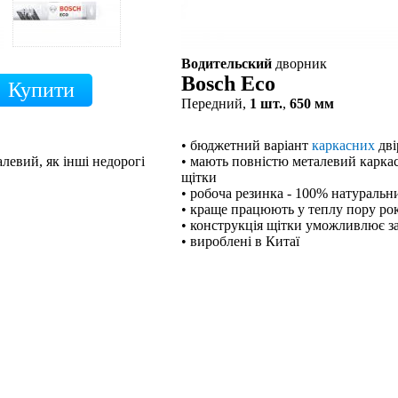
Водительский
дворник
Bosch Eco
Передний,
1 шт.
,
650 мм
• бюджетний варіант
каркасних
дві
левий, як інші недорогі
• мають повністю металевий каркас,
щітки
• робоча резинка - 100% натуральн
• краще працюють у теплу пору ро
• конструкція щітки уможливлює з
• вироблені в Китаї