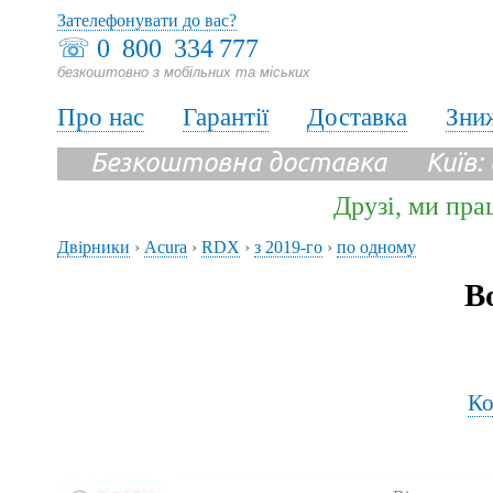
Зателефонувати до вас?
☏
0 800 334 777
безкоштовно з мобільних та міських
Про нас
Гарантії
Доставка
Зни
Безкоштовна доставка Київ:
Друзі, ми пра
Двірники
›
Acura
›
RDX
›
з 2019-го
›
по одному
В
Ко