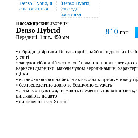
Пассажирский
дворник
Denso Hybrid
810
грн
Передний,
1 шт.
,
450 мм
• гібридні двірники Denso - одні з найбільш дорогих і я
у світі
• завдяки гібридній технології відмінно прилягають до скл
каркасні двірники, маючи чудові аеродинамічні характери
щітки
• встановлюються на безліч автомобілів преміум-класу п
• безпрецедентно довго та безшумно служать
• легко монтуються, не мають елементів, що випирають, с
виглядають на авто
• виробляються у Японії