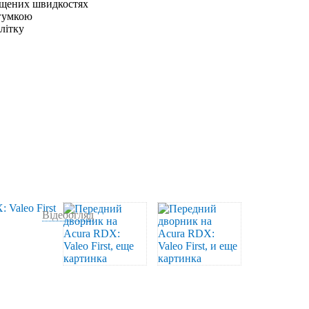
ищених швидкостях
 гумкою
влітку
Відеоогляд