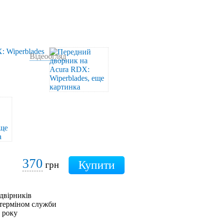
Відеоогляд
370
грн
двірників
 терміном служби
0 року