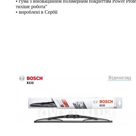
• гума з інноваційним полімерним покриттям Power Protec
тихіше робота"
• вироблені в Сербії
Відеоогляд