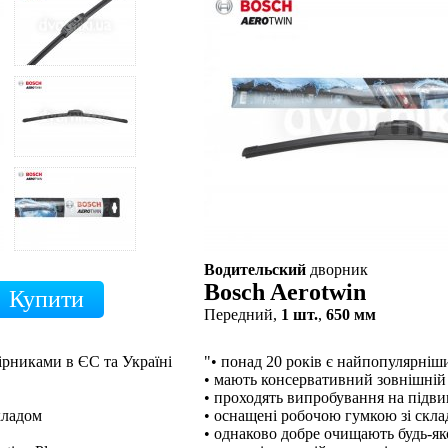
Водительский
дворник
Bosch Aerotwin
Передний,
1 шт.
,
650 мм
ірниками в ЄС та Україні
"• понад 20 років є найпопулярні
• мають консервативний зовнішній
• проходять випробування на підв
кладом
• оснащені робочою гумкою зі скл
• однаково добре очищають будь-як