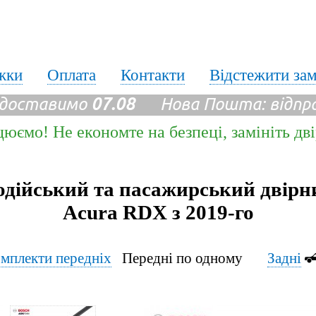
жки
Оплата
Контакти
Відстежити за
 доставимо
07.08
Нова Пошта: відпр
цюємо! Не економте на безпеці, замініть дв
одійський та пасажирський двірн
Acura RDX з 2019-го
мплекти передніх
Передні по одному
Задні