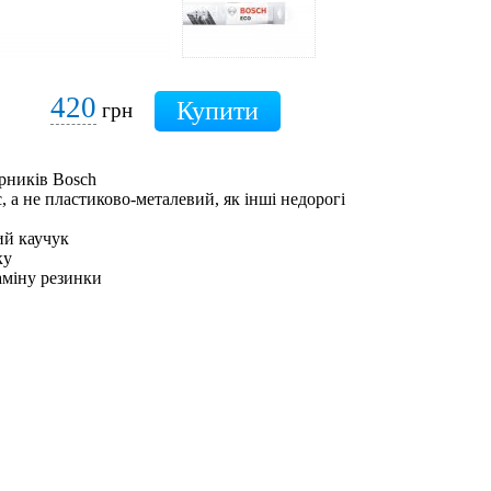
420
грн
рників Bosch
 а не пластиково-металевий, як інші недорогі
ий каучук
ку
аміну резинки