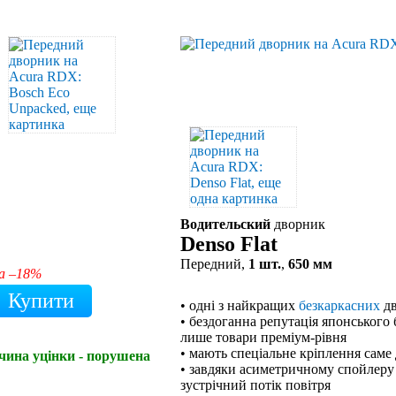
Водительский
дворник
Denso Flat
Передний,
1 шт.
,
650 мм
а –18%
• одні з найкращих
безкаркасних
дв
• бездоганна репутація японського 
лише товари преміум-рівня
• мають спеціальне кріплення саме
чина уцінки - порушена
• завдяки асиметричному спойлеру
зустрічний потік повітря