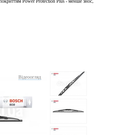
окриттям Power Protection Plus - менше знос,
Відеоогляд