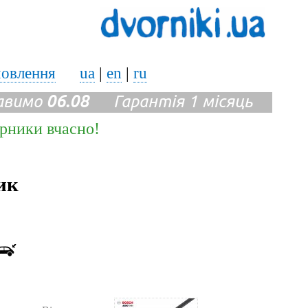
мовлення
ua
|
en
|
ru
авимо
06.08
Гарантія 1 місяць
ірники вчасно!
ик