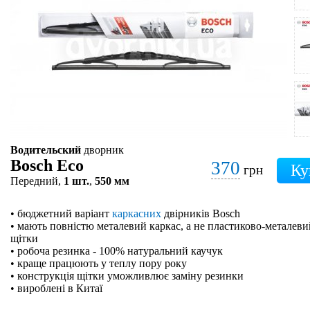
Водительский
дворник
Bosch Eco
370
грн
Передний,
1 шт.
,
550 мм
• бюджетний варіант
каркасних
двірників Bosch
• мають повністю металевий каркас, а не пластиково-металевий
щітки
• робоча резинка - 100% натуральний каучук
• краще працюють у теплу пору року
• конструкція щітки уможливлює заміну резинки
• вироблені в Китаї