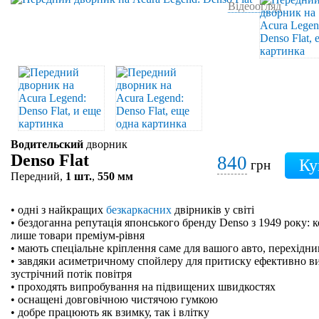
Відеоогляд
Водительский
дворник
Denso Flat
840
грн
Передний,
1 шт.
,
550 мм
• одні з найкращих
безкаркасних
двірників у світі
• бездоганна репутація японського бренду Denso з 1949 року: 
лише товари преміум-рівня
• мають спеціальне кріплення саме для вашого авто, перехідн
• завдяки асиметричному спойлеру для притиску ефективно в
зустрічний потік повітря
• проходять випробування на підвищених швидкостях
• оснащені довговічною чистячою гумкою
• добре працюють як взимку, так і влітку