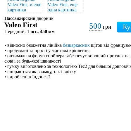
Пассажирский
дворник
Valeo First
500
грн
Передний,
1 шт.
,
450 мм
• відносно бюджетна лінійка
безкаркасних
щіток від французьк
• продумані та прості у монтажі кріплення
• оптимальна форма спойлера забезпечує хороший притиск на 
скла і за будь-якої швидкості
• гумку виготовлено за технологією Tec2 для більшої довговіч
• впораються як взимку, так і влітку
• вироблені в Індонезії