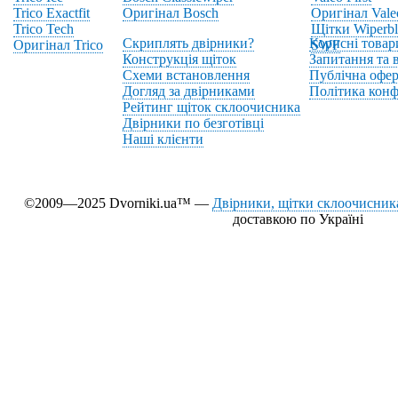
Trico Exactfit
Оригінал Bosch
Оригінал Vale
Trico Tech
Щітки Wiperbl
Скриплять двірники?
Корисні товар
Оригінал Trico
SWF
Конструкція щіток
Запитання та в
Схеми встановлення
Публічна офер
Догляд за двірниками
Політика конф
Рейтинг щіток склоочисника
Двірники по безготівці
Наші клієнти
©2009—2025 Dvorniki.ua™ —
Двірники, щітки склоочисника
доставкою по Україні