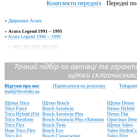
Комплекти передніх
Передні по
«
Двірники Acura
»
Acura Legend 1991 – 1995
»
Acura Legend 1986 – 1990
»
1991
1992
1993
1994
1995
Точний підбір по автівці та гарантія
щітки склоочисник
Відгуки про нас
Підписатися на розсилку
Telegram
mail@dvorniki.ua
Щітки Trico
Щітки Bosch
Щітки Denso
Trico Force
Bosch Aerotwin
Denso Hybrid
Trico Hybrid (Fit)
Bosch Aerotwin Plus
Denso Flat
Trico Neoform
Bosch Aerotwin Plus eXtension
Оригінал Den
Trico Flex
Bosch Twin
Щітки Valeo
Нові Trico Flex
Bosch Eco
Valeo HydroCo
Trico Ice
Bosch Classicwiper
Valeo First