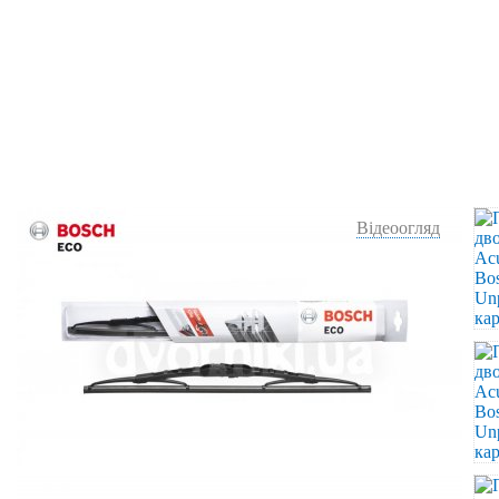
Відеоогляд