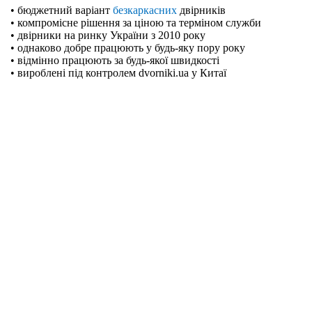
• бюджетний варіант
безкаркасних
двірників
• компромісне рішення за ціною та терміном служби
• двірники на ринку України з 2010 року
• однаково добре працюють у будь-яку пору року
• відмінно працюють за будь-якої швидкості
• вироблені під контролем dvorniki.ua у Китаї