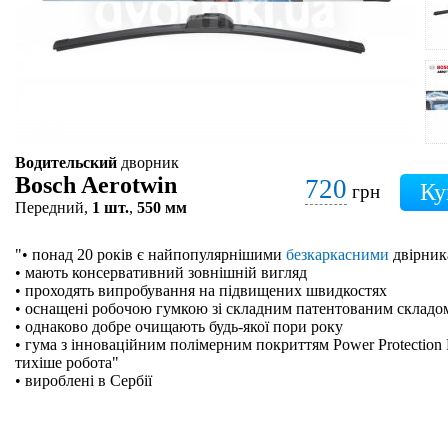
Водительский
дворник
Bosch Aerotwin
720
грн
Передний,
1 шт.
,
550 мм
"• понад 20 років є найпопулярнішими
безкаркасними
двірник
• мають консервативний зовнішній вигляд
• проходять випробування на підвищених швидкостях
• оснащені робочою гумкою зі складним патентованим складо
• однаково добре очищають будь-якої пори року
• гума з інноваційним полімерним покриттям Power Protection 
тихіше робота"
• вироблені в Сербії