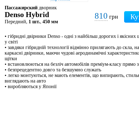
Пассажирский
дворник
Denso Hybrid
810
грн
Передний,
1 шт.
,
450 мм
• гібридні двірники Denso - одні з найбільш дорогих і якісних
у світі
• завдяки гібридній технології відмінно прилягають до скла, на
каркасні двірники, маючи чудові аеродинамічні характеристики
щітки
• встановлюються на безліч автомобілів преміум-класу прямо з
• безпрецедентно довго та безшумно служать
• легко монтуються, не мають елементів, що випирають, стильн
виглядають на авто
• виробляються у Японії