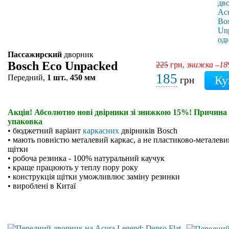
Пассажирский
дворник
Bosch Eco Unpacked
225
грн,
знижка –1
185
Передний,
1 шт.
,
450 мм
грн
Акція! Абсолютно нові двірники зі знижкою 15%! Причина 
упаковка
• бюджетний варіант
каркасних
двірників Bosch
• мають повністю металевий каркас, а не пластиково-металевий
щітки
• робоча резинка - 100% натуральний каучук
• краще працюють у теплу пору року
• конструкція щітки уможливлює заміну резинки
• вироблені в Китаї