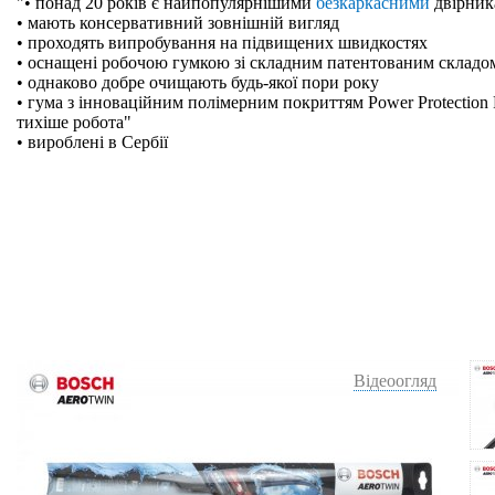
"• понад 20 років є найпопулярнішими
безкаркасними
двірник
• мають консервативний зовнішній вигляд
• проходять випробування на підвищених швидкостях
• оснащені робочою гумкою зі складним патентованим складо
• однаково добре очищають будь-якої пори року
• гума з інноваційним полімерним покриттям Power Protection 
тихіше робота"
• вироблені в Сербії
Відеоогляд