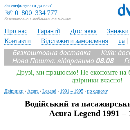
Зателефонувати до вас?
☏
0 800 334 777
безкоштовно з мобільних та міських
Про нас
Гарантії
Доставка
Знижки
Контакти
Відстежити замовлення
ua
|
Безкоштовна доставка Київ: до
Нова Пошта: відправимо
08.08
Гара
Друзі, ми працюємо! Не економте на б
двірники вчасно!
Двірники
›
Acura
›
Legend
›
1991 – 1995
›
по одному
Водійський та пасажирськ
Acura Legend 1991 – 