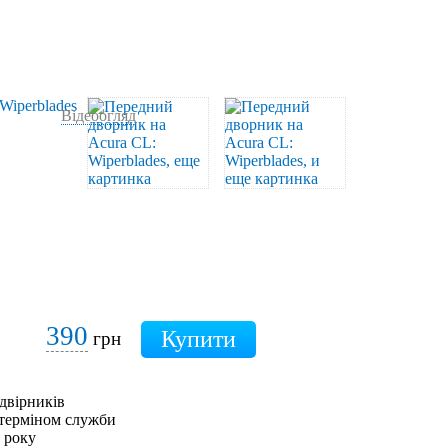
Відеоогляд
390
грн
двірників
 терміном служби
0 року