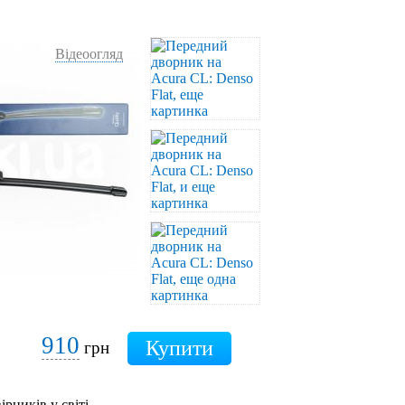
Відеоогляд
910
грн
ірників у світі