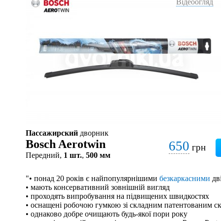
Відеоогляд
Пассажирский
дворник
Bosch Aerotwin
650
грн
Передний,
1 шт.
,
500 мм
"• понад 20 років є найпопулярнішими
безкаркасними
дв
• мають консервативний зовнішній вигляд
• проходять випробування на підвищених швидкостях
• оснащені робочою гумкою зі складним патентованим с
• однаково добре очищають будь-якої пори року