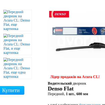
Лідер продажів на Acura CL!
Водительский
дворник
Denso Flat
Передний,
1 шт.
,
600 мм
• одні з найкращих
безкаркасних
дв