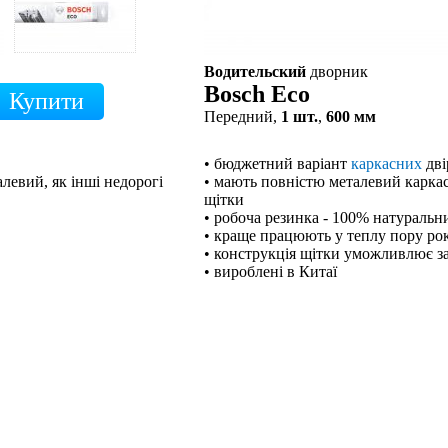
Водительский
дворник
Bosch Eco
Передний,
1 шт.
,
600 мм
• бюджетний варіант
каркасних
дві
левий, як інші недорогі
• мають повністю металевий каркас,
щітки
• робоча резинка - 100% натуральн
• краще працюють у теплу пору ро
• конструкція щітки уможливлює з
• вироблені в Китаї