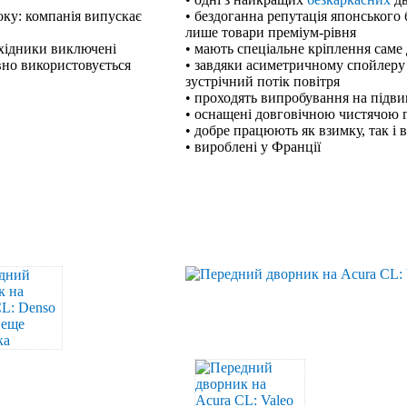
оку: компанія випускає
• бездоганна репутація японського 
лише товари преміум-рівня
ехідники виключені
• мають спеціальне кріплення саме
вно використовується
• завдяки асиметричному спойлеру
зустрічний потік повітря
• проходять випробування на підв
• оснащені довговічною чистячою
• добре працюють як взимку, так і 
• вироблені у Франції