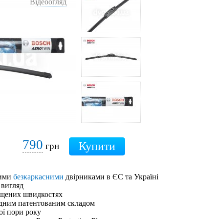
Відеоогляд
790
грн
шими
безкаркасними
двірниками в ЄС та Україні
 вигляд
ищених швидкостях
адним патентованим складом
ої пори року