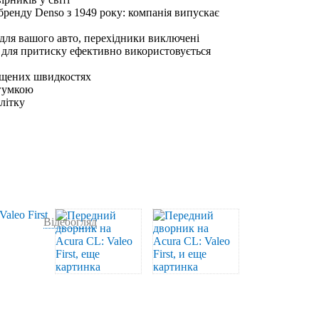
бренду Denso з 1949 року: компанія випускає
 для вашого авто, перехідники виключені
 для притиску ефективно використовується
ищених швидкостях
 гумкою
влітку
Відеоогляд