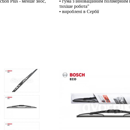
tion Plus - менше знос,
• гума з інноваційним полімерним п
тихіше робота"
• вироблені в Сербії