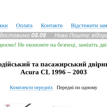
жки
Оплата
Контакти
Відстежити за
 доставимо
08.08
Нова Пошта: відпр
цюємо! Не економте на безпеці, замініть дв
одійський та пасажирський двірн
Acura CL 1996 – 2003
Комплекти передніх
Передні по одному