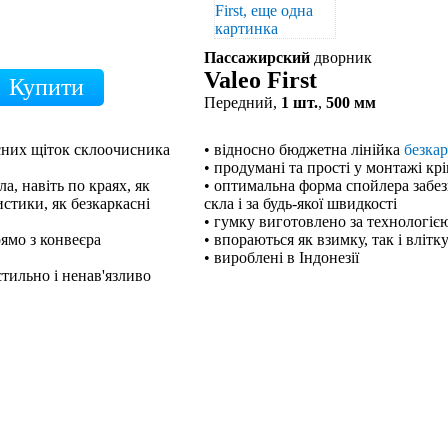
Пассажирский
дворник
Valeo First
Передний,
1 шт.
,
500 мм
кісних щіток склоочисника
• відносно бюджетна лінійка
безка
• продумані та прості у монтажі кр
а, навіть по краях, як
• оптимальна форма спойлера забе
стики, як безкаркасні
скла і за будь-якої швидкості
• гумку виготовлено за технологією
рямо з конвеєра
• впораються як взимку, так і влітк
• вироблені в Індонезії
тильно і ненав'язливо