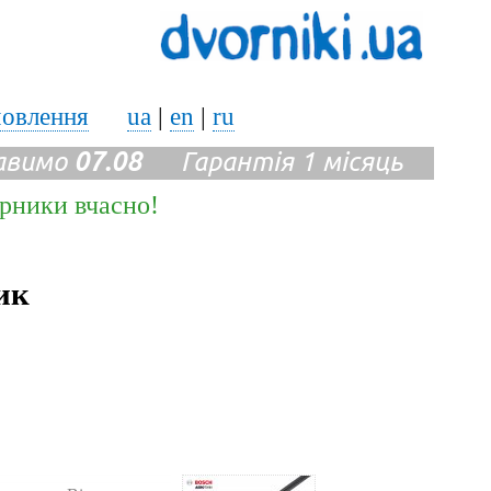
мовлення
ua
|
en
|
ru
авимо
07.08
Гарантія 1 місяць
ірники вчасно!
ик