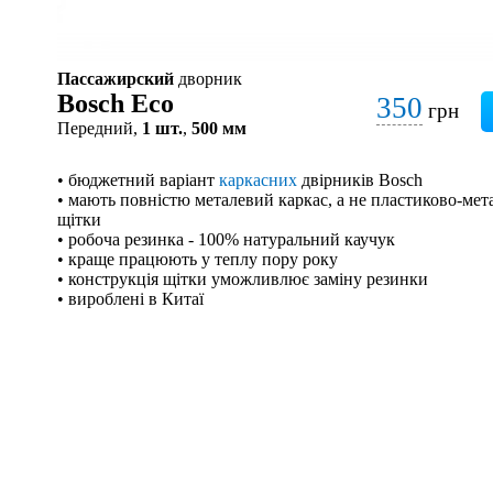
Пассажирский
дворник
Bosch Eco
350
грн
Передний,
1 шт.
,
500 мм
• бюджетний варіант
каркасних
двірників Bosch
• мають повністю металевий каркас, а не пластиково-мета
щітки
• робоча резинка - 100% натуральний каучук
• краще працюють у теплу пору року
• конструкція щітки уможливлює заміну резинки
• вироблені в Китаї