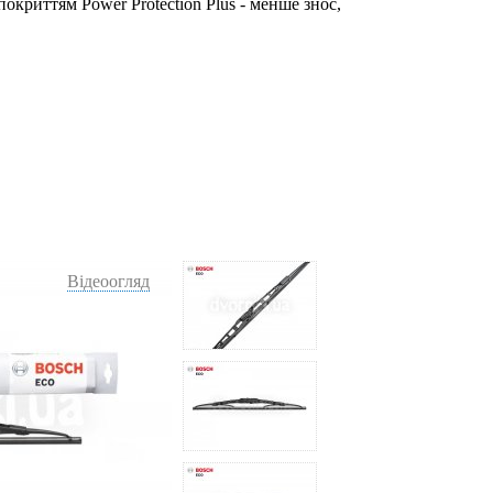
окриттям Power Protection Plus - менше знос,
Відеоогляд