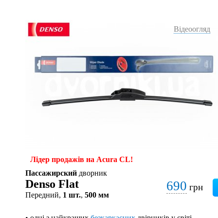
Відеоогляд
Лідер продажів на Acura CL!
Пассажирский
дворник
Denso Flat
690
грн
Передний,
1 шт.
,
500 мм
• одні з найкращих
безкаркасних
двірників у світі