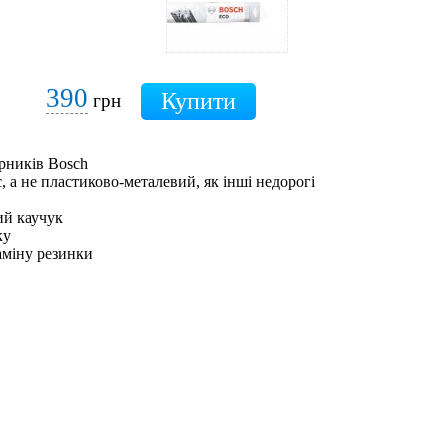
390
грн
рників Bosch
 а не пластиково-металевий, як інші недорогі
ий каучук
ку
аміну резинки