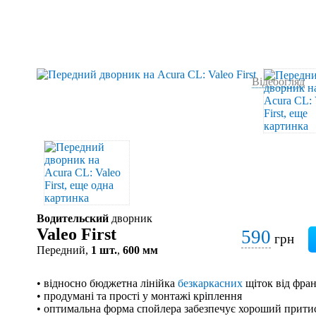
Відеоогляд
Водительский
дворник
Valeo First
590
грн
Передний,
1 шт.
,
600 мм
• відносно бюджетна лінійка
безкаркасних
щіток від фран
• продумані та прості у монтажі кріплення
• оптимальна форма спойлера забезпечує хороший притис