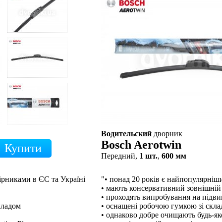
Водительский
дворник
Bosch Aerotwin
Передний,
1 шт.
,
600 мм
ірниками в ЄС та Україні
"• понад 20 років є найпопулярні
• мають консервативний зовнішній
• проходять випробування на підв
кладом
• оснащені робочою гумкою зі скл
• однаково добре очищають будь-як