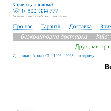
Зателефонувати до вас?
☏
0 800 334 777
безкоштовно з мобільних та міських
Про нас
Гарантії
Доставка
Зни
Безкоштовна доставка Київ:
Друзі, ми пра
Двірники
›
Acura
›
CL
›
1996 – 2003
›
по одному
В