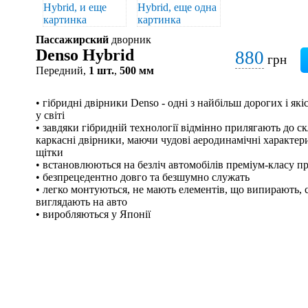
Пассажирский
дворник
Denso Hybrid
880
грн
Передний,
1 шт.
,
500 мм
• гібридні двірники Denso - одні з найбільш дорогих і я
у світі
• завдяки гібридній технології відмінно прилягають до скл
каркасні двірники, маючи чудові аеродинамічні характери
щітки
• встановлюються на безліч автомобілів преміум-класу п
• безпрецедентно довго та безшумно служать
• легко монтуються, не мають елементів, що випирають, с
виглядають на авто
• виробляються у Японії