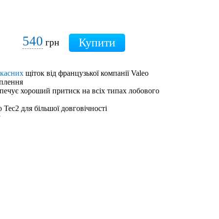
540
грн
ркасних
щіток від французької компанії Valeo
іплення
зпечує хороший притиск на всіх типах лобового
 Tec2 для більшої довговічності
у