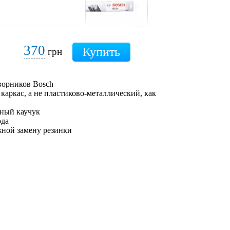
370
грн
орников Bosch
каркас, а не пластиково-металлический, как
ьный каучук
ода
жной замену резинки