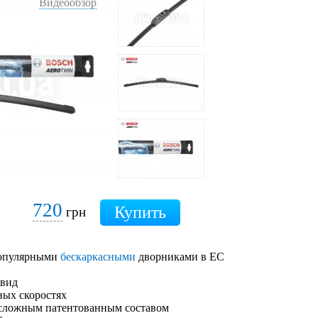
Видеообзор
720
грн
 популярными
бескаркасными
дворниками в ЕС
 вид
ных скоростях
 сложным патентованным составом