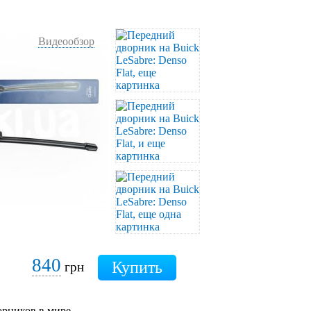
Видеообзор
840
грн
рников в мире