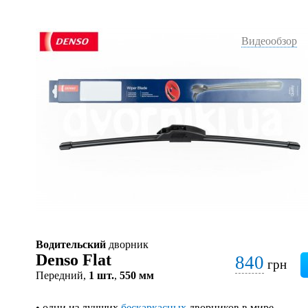
Видеообзор
Водительский
дворник
Denso Flat
840
грн
Передний,
1 шт.
,
550 мм
• одни из лучших
бескаркасных
дворников в мире