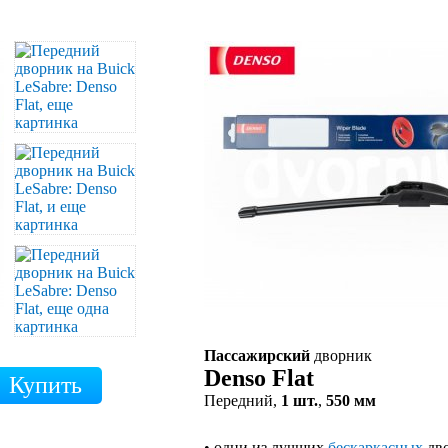
Пассажирский
дворник
Denso Flat
Передний,
1 шт.
,
550 мм
• одни из лучших
бескаркасных
дво