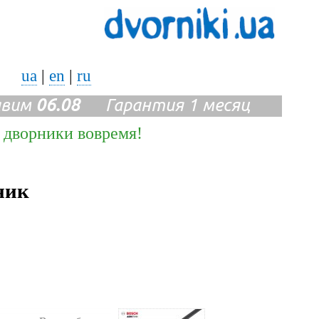
ua
|
en
|
ru
авим
06.08
Гарантия 1 месяц
е дворники вовремя!
ник