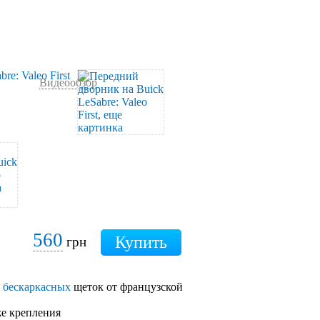
Видеообзор
560
грн
а
бескаркасных
щеток от французской
же крепления