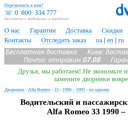
Перезвонить к вам?
☏
0 800 334 777
бесплатно с мобильных и городских
О нас
Гарантии
Доставка
Скидки
Контакты
Отследить заказ
ua
|
en
|
ru
Бесплатная доставка Киев: доста
Почта: отправим
07.08
Гарант
Друзья, мы работаем! Не экономьте н
замените дворники вовр
Дворники
›
Alfa Romeo
›
33
›
1990 – 1995
›
по одному
Водительский и пассажирс
Alfa Romeo 33 1990 –