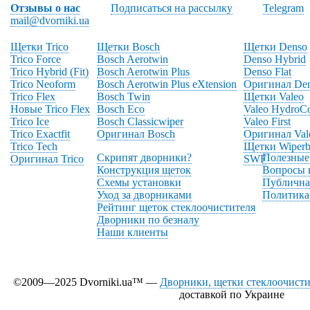
Отзывы о нас
Подписаться на рассылку
Telegram
mail@dvorniki.ua
Щетки Trico
Щетки Bosch
Щетки Denso
Trico Force
Bosch Aerotwin
Denso Hybrid
Trico Hybrid (Fit)
Bosch Aerotwin Plus
Denso Flat
Trico Neoform
Bosch Aerotwin Plus eXtension
Оригинал De
Trico Flex
Bosch Twin
Щетки Valeo
Новые Trico Flex
Bosch Eco
Valeo HydroC
Trico Ice
Bosch Classicwiper
Valeo First
Trico Exactfit
Оригинал Bosch
Оригинал Val
Trico Tech
Щетки Wiperb
Скрипят дворники?
Полезные
Оригинал Trico
SWF
Конструкция щеток
Вопросы 
Схемы установки
Публична
Уход за дворниками
Политика
Рейтинг щеток стеклоочистителя
Дворники по безналу
Наши клиенты
©2009—2025 Dvorniki.ua™ —
Дворники, щетки стеклоочистит
доставкой по Украине